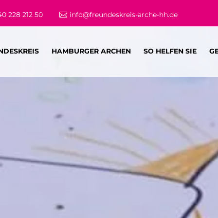
40 228 212 50
info@freundeskreis-arche-hh.de
NDESKREIS
HAMBURGER ARCHEN
SO HELFEN SIE
G