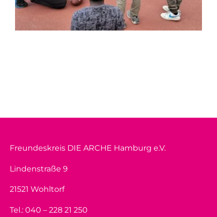
Freundeskreis DIE ARCHE Hamburg e.V.
Lindenstraße 9
21521 Wohltorf
Tel.: 040 – 228 21 250